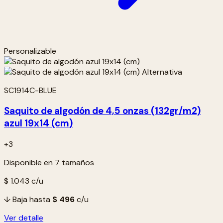
Personalizable
SC1914C-BLUE
Saquito de algodón de 4,5 onzas (132gr/m2)
azul 19x14 (cm)
+3
Disponible en 7 tamaños
$ 1.043
c/u
↓ Baja hasta
$ 496
c/u
Ver detalle