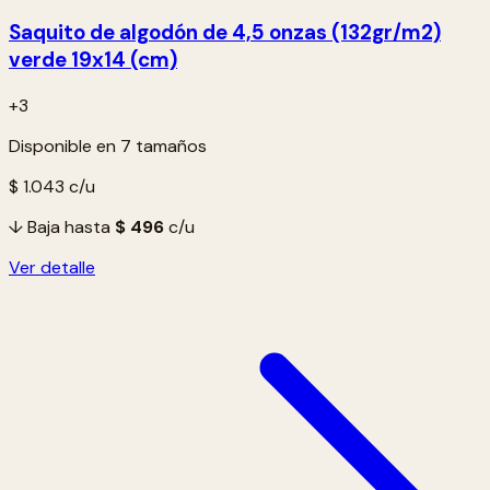
Saquito de algodón de 4,5 onzas (132gr/m2)
verde 19x14 (cm)
+3
Disponible en 7 tamaños
$ 1.043
c/u
↓ Baja hasta
$ 496
c/u
Ver detalle