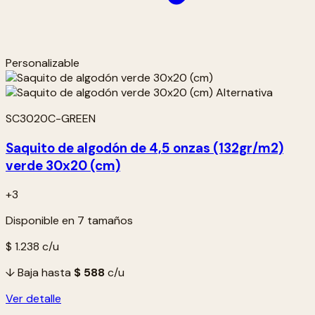
Personalizable
SC3020C-GREEN
Saquito de algodón de 4,5 onzas (132gr/m2)
verde 30x20 (cm)
+3
Disponible en 7 tamaños
$ 1.238
c/u
↓ Baja hasta
$ 588
c/u
Ver detalle