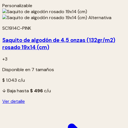
Personalizable
SC1914C-PINK
Saquito de algodón de 4,5 onzas (132gr/m2)
rosado 19x14 (cm)
+3
Disponible en 7 tamaños
$ 1.043
c/u
↓ Baja hasta
$ 496
c/u
Ver detalle