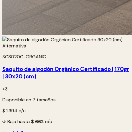
SC3020C-ORGANIC
Saquito de algodón Orgánico Certificado | 170gr
| 30x20 (cm)
+3
Disponible en 7 tamaños
$ 1.394
c/u
↓ Baja hasta
$ 662
c/u