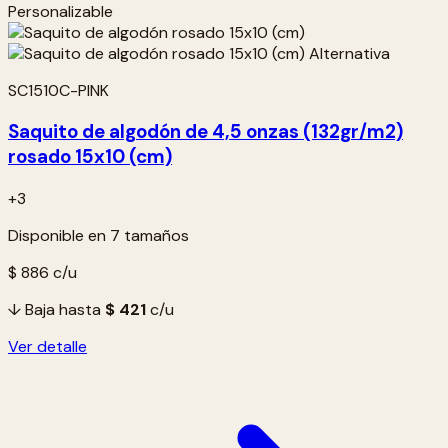
Personalizable
SC1510C-PINK
Saquito de algodón de 4,5 onzas (132gr/m2)
rosado 15x10 (cm)
+3
Disponible en 7 tamaños
$ 886
c/u
↓ Baja hasta
$ 421
c/u
Ver detalle