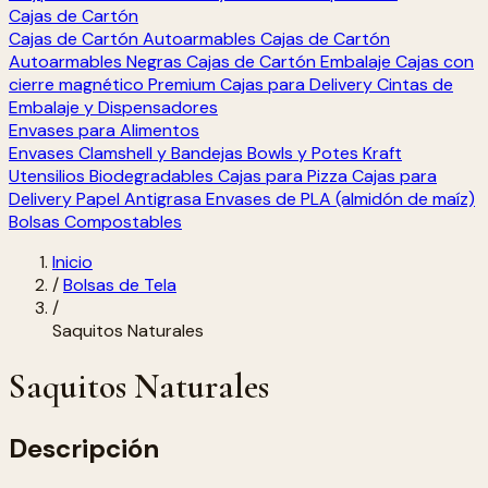
Cajas de Cartón
Cajas de Cartón Autoarmables
Cajas de Cartón
Autoarmables Negras
Cajas de Cartón Embalaje
Cajas con
cierre magnético Premium
Cajas para Delivery
Cintas de
Embalaje y Dispensadores
Envases para Alimentos
Envases Clamshell y Bandejas
Bowls y Potes Kraft
Utensilios Biodegradables
Cajas para Pizza
Cajas para
Delivery
Papel Antigrasa
Envases de PLA (almidón de maíz)
Bolsas Compostables
Inicio
/
Bolsas de Tela
/
Saquitos Naturales
Saquitos Naturales
Descripción