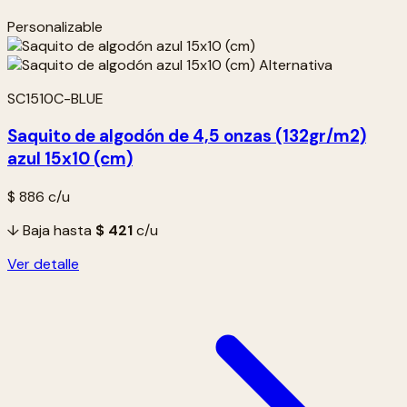
Personalizable
SC1510C-BLUE
Saquito de algodón de 4,5 onzas (132gr/m2)
azul 15x10 (cm)
$ 886
c/u
↓ Baja hasta
$ 421
c/u
Ver detalle