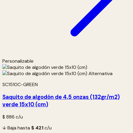
Personalizable
SC1510C-GREEN
Saquito de algodón de 4,5 onzas (132gr/m2)
verde 15x10 (cm)
$ 886
c/u
↓ Baja hasta
$ 421
c/u