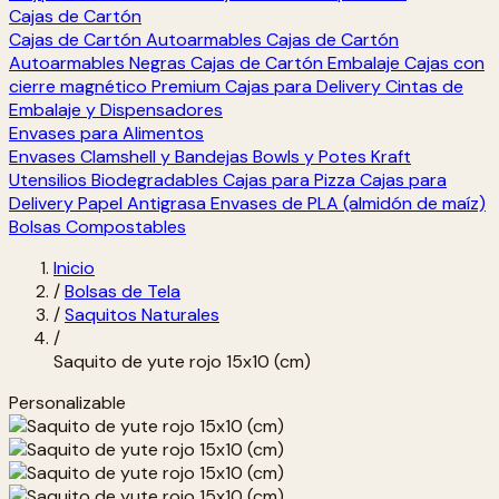
Cajas de Cartón
Cajas de Cartón Autoarmables
Cajas de Cartón
Autoarmables Negras
Cajas de Cartón Embalaje
Cajas con
cierre magnético Premium
Cajas para Delivery
Cintas de
Embalaje y Dispensadores
Envases para Alimentos
Envases Clamshell y Bandejas
Bowls y Potes Kraft
Utensilios Biodegradables
Cajas para Pizza
Cajas para
Delivery
Papel Antigrasa
Envases de PLA (almidón de maíz)
Bolsas Compostables
Inicio
/
Bolsas de Tela
/
Saquitos Naturales
/
Saquito de yute rojo 15x10 (cm)
Personalizable