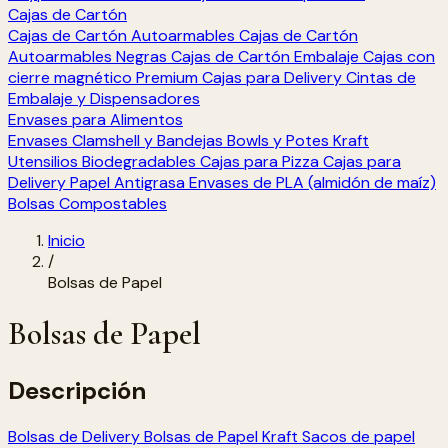
Cajas de Cartón
Cajas de Cartón Autoarmables
Cajas de Cartón
Autoarmables Negras
Cajas de Cartón Embalaje
Cajas con
cierre magnético Premium
Cajas para Delivery
Cintas de
Embalaje y Dispensadores
Envases para Alimentos
Envases Clamshell y Bandejas
Bowls y Potes Kraft
Utensilios Biodegradables
Cajas para Pizza
Cajas para
Delivery
Papel Antigrasa
Envases de PLA (almidón de maíz)
Bolsas Compostables
Inicio
/
Bolsas de Papel
Bolsas de Papel
Descripción
Bolsas de Delivery
Bolsas de Papel Kraft
Sacos de papel