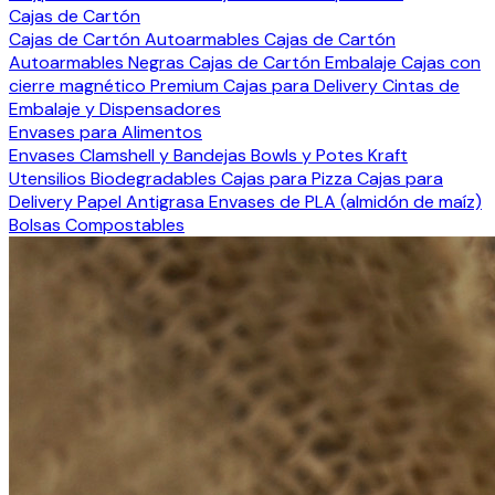
Cajas de Cartón
Cajas de Cartón Autoarmables
Cajas de Cartón
Autoarmables Negras
Cajas de Cartón Embalaje
Cajas con
cierre magnético Premium
Cajas para Delivery
Cintas de
Embalaje y Dispensadores
Envases para Alimentos
Envases Clamshell y Bandejas
Bowls y Potes Kraft
Utensilios Biodegradables
Cajas para Pizza
Cajas para
Delivery
Papel Antigrasa
Envases de PLA (almidón de maíz)
Bolsas Compostables