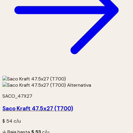
SACO_47X27
Saco Kraft 47.5x27 (T700)
$ 54
c/u
↓ Baja hasta
$ 53
c/u