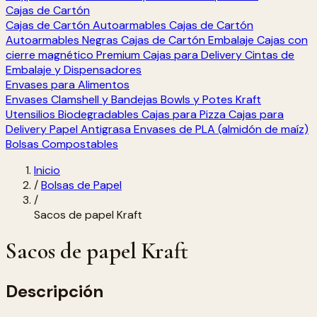
Cajas de Cartón
Cajas de Cartón Autoarmables
Cajas de Cartón
Autoarmables Negras
Cajas de Cartón Embalaje
Cajas con
cierre magnético Premium
Cajas para Delivery
Cintas de
Embalaje y Dispensadores
Envases para Alimentos
Envases Clamshell y Bandejas
Bowls y Potes Kraft
Utensilios Biodegradables
Cajas para Pizza
Cajas para
Delivery
Papel Antigrasa
Envases de PLA (almidón de maíz)
Bolsas Compostables
Inicio
/
Bolsas de Papel
/
Sacos de papel Kraft
Sacos de papel Kraft
Descripción