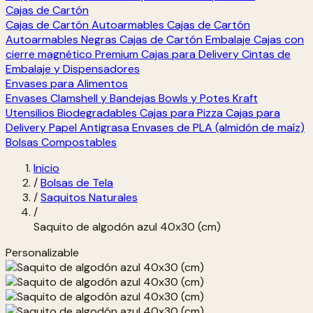
Cajas de Cartón
Cajas de Cartón Autoarmables
Cajas de Cartón
Autoarmables Negras
Cajas de Cartón Embalaje
Cajas con
cierre magnético Premium
Cajas para Delivery
Cintas de
Embalaje y Dispensadores
Envases para Alimentos
Envases Clamshell y Bandejas
Bowls y Potes Kraft
Utensilios Biodegradables
Cajas para Pizza
Cajas para
Delivery
Papel Antigrasa
Envases de PLA (almidón de maíz)
Bolsas Compostables
Inicio
/
Bolsas de Tela
/
Saquitos Naturales
/
Saquito de algodón azul 40x30 (cm)
Personalizable