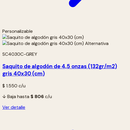
Personalizable
SC4030C-GREY
Saquito de algodón de 4,5 onzas (132gr/m2)
gris 40x30 (cm)
$ 1.550
c/u
↓ Baja hasta
$ 806
c/u
Ver detalle