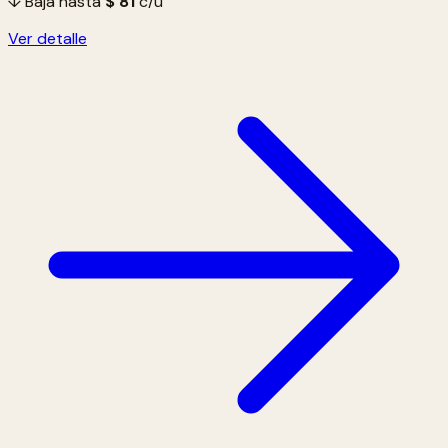
↓ Baja hasta
$ 81
c/u
Ver detalle