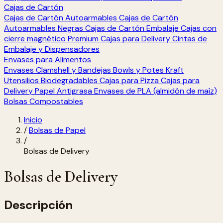
Cajas de Cartón
Cajas de Cartón Autoarmables
Cajas de Cartón
Autoarmables Negras
Cajas de Cartón Embalaje
Cajas con
cierre magnético Premium
Cajas para Delivery
Cintas de
Embalaje y Dispensadores
Envases para Alimentos
Envases Clamshell y Bandejas
Bowls y Potes Kraft
Utensilios Biodegradables
Cajas para Pizza
Cajas para
Delivery
Papel Antigrasa
Envases de PLA (almidón de maíz)
Bolsas Compostables
Inicio
/
Bolsas de Papel
/
Bolsas de Delivery
Bolsas de Delivery
Descripción