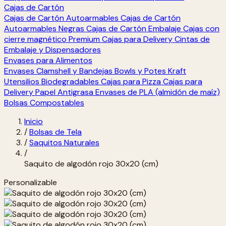
Cajas de Cartón
Cajas de Cartón Autoarmables
Cajas de Cartón
Autoarmables Negras
Cajas de Cartón Embalaje
Cajas con
cierre magnético Premium
Cajas para Delivery
Cintas de
Embalaje y Dispensadores
Envases para Alimentos
Envases Clamshell y Bandejas
Bowls y Potes Kraft
Utensilios Biodegradables
Cajas para Pizza
Cajas para
Delivery
Papel Antigrasa
Envases de PLA (almidón de maíz)
Bolsas Compostables
Inicio
/
Bolsas de Tela
/
Saquitos Naturales
/
Saquito de algodón rojo 30x20 (cm)
Personalizable