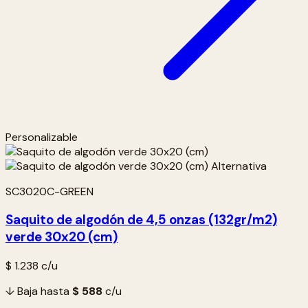
Personalizable
SC3020C-GREEN
Saquito de algodón de 4,5 onzas (132gr/m2)
verde 30x20 (cm)
$ 1.238
c/u
↓ Baja hasta
$ 588
c/u