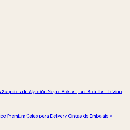
s
Saquitos de Algodón Negro
Bolsas para Botellas de Vino
tico Premium
Cajas para Delivery
Cintas de Embalaje y