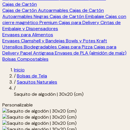
Cajas de Cartón
Cajas de Cartón Autoarmables
Cajas de Cartón
Autoarmables Negras
Cajas de Cartón Embalaje
Cajas con
cierre magnético Premium
Cajas para Delivery
Cintas de
Embalaje y Dispensadores
Envases para Alimentos
Envases Clamshell y Bandejas
Bowls y Potes Kraft
Utensilios Biodegradables
Cajas para Pizza
Cajas para
Delivery
Papel Antigrasa
Envases de PLA (almidón de maíz)
Bolsas Compostables
Inicio
/
Bolsas de Tela
/
Saquitos Naturales
/
Saquito de algodón | 30x20 (cm)
Personalizable