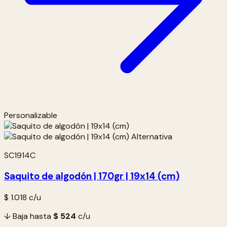
Personalizable
SC1914C
Saquito de algodón | 170gr | 19x14 (cm)
$ 1.018
c/u
↓ Baja hasta
$ 524
c/u