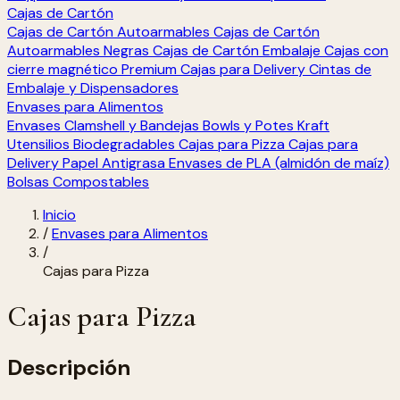
Cajas de Cartón
Cajas de Cartón Autoarmables
Cajas de Cartón
Autoarmables Negras
Cajas de Cartón Embalaje
Cajas con
cierre magnético Premium
Cajas para Delivery
Cintas de
Embalaje y Dispensadores
Envases para Alimentos
Envases Clamshell y Bandejas
Bowls y Potes Kraft
Utensilios Biodegradables
Cajas para Pizza
Cajas para
Delivery
Papel Antigrasa
Envases de PLA (almidón de maíz)
Bolsas Compostables
Inicio
/
Envases para Alimentos
/
Cajas para Pizza
Cajas para Pizza
Descripción