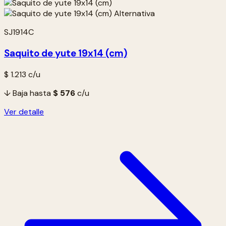
SJ1914C
Saquito de yute 19x14 (cm)
$ 1.213
c/u
↓ Baja hasta
$ 576
c/u
Ver detalle