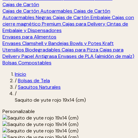
Cajas de Cartón
Cajas de Cartón Autoarmables
Cajas de Cartón
Autoarmables Negras
Cajas de Cartón Embalaje
Cajas con
cierre magnético Premium
Cajas para Delivery
Cintas de
Embalaje y Dispensadores
Envases para Alimentos
Envases Clamshell y Bandejas
Bowls y Potes Kraft
Utensilios Biodegradables
Cajas para Pizza
Cajas para
Delivery
Papel Antigrasa
Envases de PLA (almidón de maíz)
Bolsas Compostables
Inicio
/
Bolsas de Tela
/
Saquitos Naturales
/
Saquito de yute rojo 19x14 (cm)
Personalizable