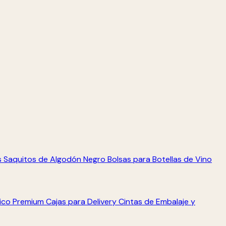
s
Saquitos de Algodón Negro
Bolsas para Botellas de Vino
tico Premium
Cajas para Delivery
Cintas de Embalaje y