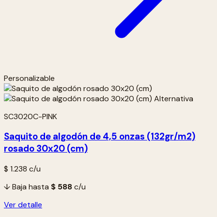
Personalizable
SC3020C-PINK
Saquito de algodón de 4,5 onzas (132gr/m2)
rosado 30x20 (cm)
$ 1.238
c/u
↓ Baja hasta
$ 588
c/u
Ver detalle