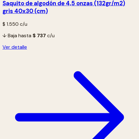
Saquito de algodón de 4,5 onzas (132gr/m2)
gris 40x30 (cm)
$ 1.550
c/u
↓ Baja hasta
$ 737
c/u
Ver detalle