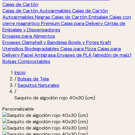
Cajas de Cartón
Cajas de Cartón Autoarmables
Cajas de Cartón
Autoarmables Negras
Cajas de Cartón Embalaje
Cajas con
cierre magnético Premium
Cajas para Delivery
Cintas de
Embalaje y Dispensadores
Envases para Alimentos
Envases Clamshell y Bandejas
Bowls y Potes Kraft
Utensilios Biodegradables
Cajas para Pizza
Cajas para
Delivery
Papel Antigrasa
Envases de PLA (almidón de maíz)
Bolsas Compostables
Inicio
/
Bolsas de Tela
/
Saquitos Naturales
/
Saquito de algodón rojo 40x30 (cm)
Personalizable