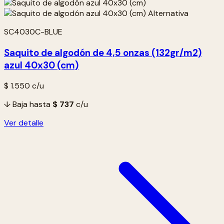
SC4030C-BLUE
Saquito de algodón de 4,5 onzas (132gr/m2)
azul 40x30 (cm)
$ 1.550
c/u
↓ Baja hasta
$ 737
c/u
Ver detalle