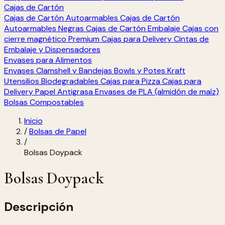
Cajas de Cartón
Cajas de Cartón Autoarmables
Cajas de Cartón
Autoarmables Negras
Cajas de Cartón Embalaje
Cajas con
cierre magnético Premium
Cajas para Delivery
Cintas de
Embalaje y Dispensadores
Envases para Alimentos
Envases Clamshell y Bandejas
Bowls y Potes Kraft
Utensilios Biodegradables
Cajas para Pizza
Cajas para
Delivery
Papel Antigrasa
Envases de PLA (almidón de maíz)
Bolsas Compostables
Inicio
/
Bolsas de Papel
/
Bolsas Doypack
Bolsas Doypack
Descripción