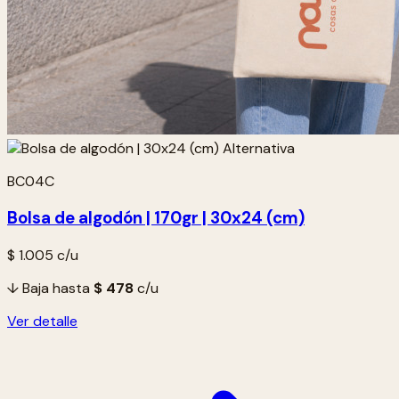
BC04C
Bolsa de algodón | 170gr | 30x24 (cm)
$ 1.005
c/u
↓ Baja hasta
$ 478
c/u
Ver detalle