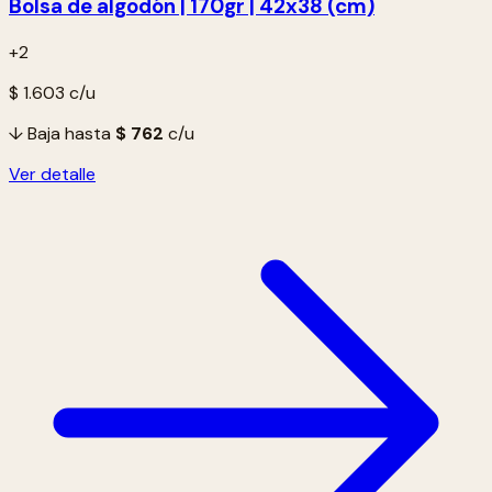
Bolsa de algodón | 170gr | 42x38 (cm)
+2
$ 1.603
c/u
↓ Baja hasta
$ 762
c/u
Ver detalle