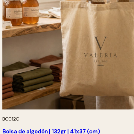
BC012C
Bolsa de algodón | 132gr | 41x37 (cm)