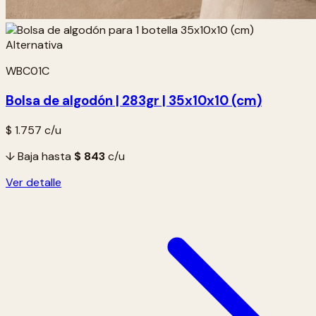
WBC01C
Bolsa de algodón | 283gr | 35x10x10 (cm)
$ 1.757
c/u
↓ Baja hasta
$ 843
c/u
Ver detalle