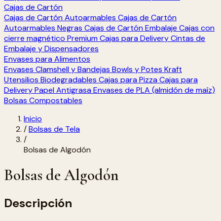
Cajas de Cartón
Cajas de Cartón Autoarmables
Cajas de Cartón
Autoarmables Negras
Cajas de Cartón Embalaje
Cajas con
cierre magnético Premium
Cajas para Delivery
Cintas de
Embalaje y Dispensadores
Envases para Alimentos
Envases Clamshell y Bandejas
Bowls y Potes Kraft
Utensilios Biodegradables
Cajas para Pizza
Cajas para
Delivery
Papel Antigrasa
Envases de PLA (almidón de maíz)
Bolsas Compostables
Inicio
/
Bolsas de Tela
/
Bolsas de Algodón
Bolsas de Algodón
Descripción