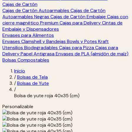
Cajas de Cartón
Cajas de Cartón Autoarmables
Cajas de Cartón
Autoarmables Negras
Cajas de Cartón Embalaje
Cajas con
cierre magnético Premium
Cajas para Delivery
Cintas de
Embalaje y Dispensadores
Envases para Alimentos
Envases Clamshell y Bandejas
Bowls y Potes Kraft
Utensilios Biodegradables
Cajas para Pizza
Cajas para
Delivery
Papel Antigrasa
Envases de PLA (almidón de maíz)
Bolsas Compostables
Inicio
/
Bolsas de Tela
/
Bolsas de Yute
/
Bolsa de yute roja 40x35 (cm)
Personalizable