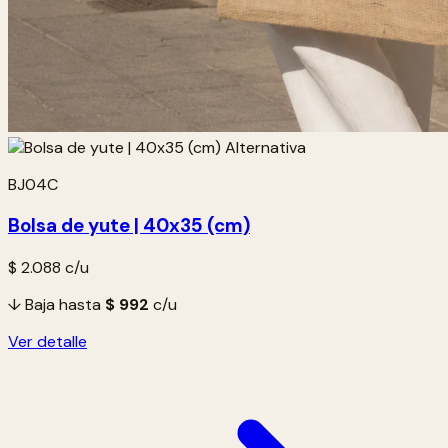
BJ04C
Bolsa de yute | 40x35 (cm)
$ 2.088
c/u
↓ Baja hasta
$ 992
c/u
Ver detalle