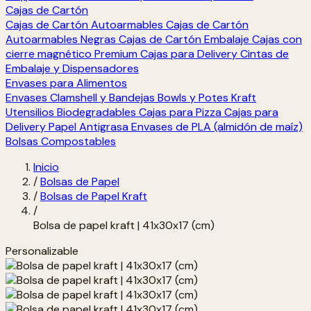
Cajas de Cartón
Cajas de Cartón Autoarmables
Cajas de Cartón
Autoarmables Negras
Cajas de Cartón Embalaje
Cajas con
cierre magnético Premium
Cajas para Delivery
Cintas de
Embalaje y Dispensadores
Envases para Alimentos
Envases Clamshell y Bandejas
Bowls y Potes Kraft
Utensilios Biodegradables
Cajas para Pizza
Cajas para
Delivery
Papel Antigrasa
Envases de PLA (almidón de maíz)
Bolsas Compostables
Inicio
/
Bolsas de Papel
/
Bolsas de Papel Kraft
/
Bolsa de papel kraft | 41x30x17 (cm)
Personalizable