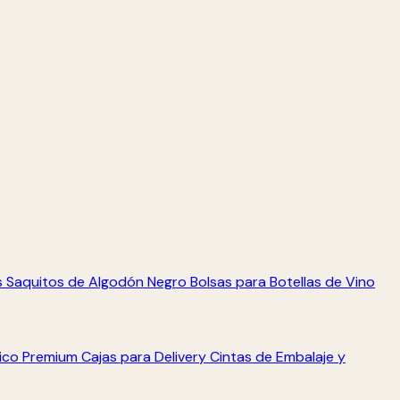
s
Saquitos de Algodón Negro
Bolsas para Botellas de Vino
tico Premium
Cajas para Delivery
Cintas de Embalaje y