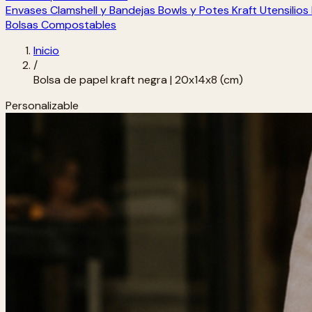
Envases Clamshell y Bandejas
Bowls y Potes Kraft
Utensilio
Bolsas Compostables
Inicio
/
Bolsa de papel kraft negra | 20x14x8 (cm)
Personalizable