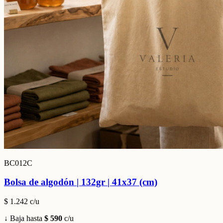
BC012C
Bolsa de algodón | 132gr | 41x37 (cm)
$ 1.242
c/u
↓ Baja hasta
$ 590
c/u