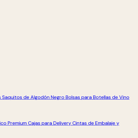
s
Saquitos de Algodón Negro
Bolsas para Botellas de Vino
tico Premium
Cajas para Delivery
Cintas de Embalaje y