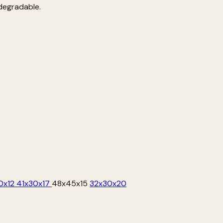
odegradable.
0x12
41x30x17
48x45x15
32x30x20