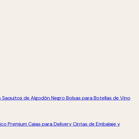
s
Saquitos de Algodón Negro
Bolsas para Botellas de Vino
tico Premium
Cajas para Delivery
Cintas de Embalaje y