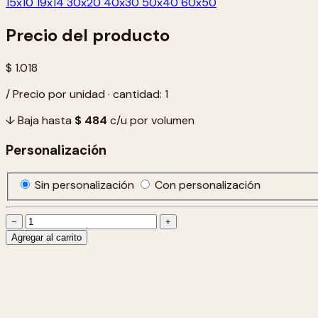
15x10
19x14
30x20
40x30
50x40
60x50
Precio del producto
$ 1.018
/ Precio por unidad · cantidad: 1
↓ Baja hasta
$ 484
c/u por volumen
Personalización
Sin personalización
Con personalización
−
+
Agregar al carrito