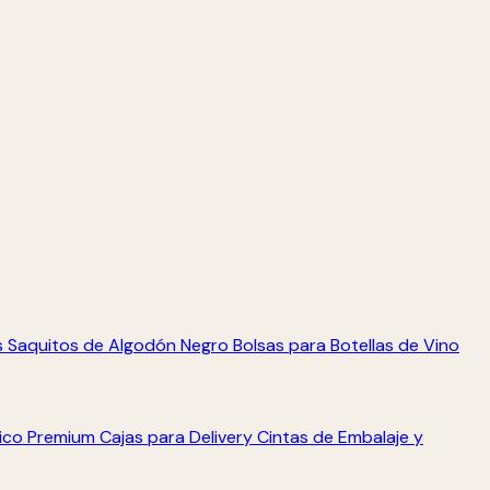
s
Saquitos de Algodón Negro
Bolsas para Botellas de Vino
tico Premium
Cajas para Delivery
Cintas de Embalaje y