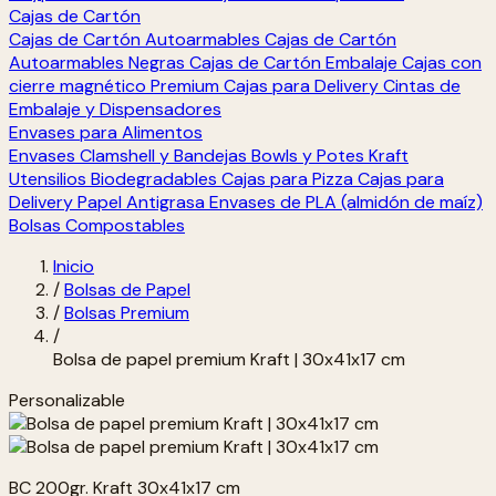
Cajas de Cartón
Cajas de Cartón Autoarmables
Cajas de Cartón
Autoarmables Negras
Cajas de Cartón Embalaje
Cajas con
cierre magnético Premium
Cajas para Delivery
Cintas de
Embalaje y Dispensadores
Envases para Alimentos
Envases Clamshell y Bandejas
Bowls y Potes Kraft
Utensilios Biodegradables
Cajas para Pizza
Cajas para
Delivery
Papel Antigrasa
Envases de PLA (almidón de maíz)
Bolsas Compostables
Inicio
/
Bolsas de Papel
/
Bolsas Premium
/
Bolsa de papel premium Kraft | 30x41x17 cm
Personalizable
BC 200gr. Kraft 30x41x17 cm