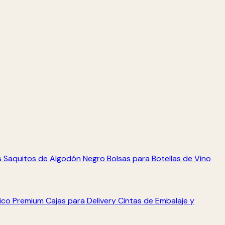
s
Saquitos de Algodón Negro
Bolsas para Botellas de Vino
tico Premium
Cajas para Delivery
Cintas de Embalaje y