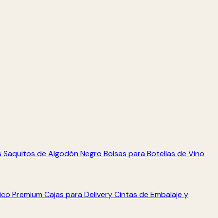
s
Saquitos de Algodón Negro
Bolsas para Botellas de Vino
tico Premium
Cajas para Delivery
Cintas de Embalaje y