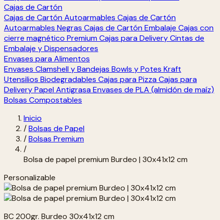
Cajas de Cartón
Cajas de Cartón Autoarmables
Cajas de Cartón
Autoarmables Negras
Cajas de Cartón Embalaje
Cajas con
cierre magnético Premium
Cajas para Delivery
Cintas de
Embalaje y Dispensadores
Envases para Alimentos
Envases Clamshell y Bandejas
Bowls y Potes Kraft
Utensilios Biodegradables
Cajas para Pizza
Cajas para
Delivery
Papel Antigrasa
Envases de PLA (almidón de maíz)
Bolsas Compostables
Inicio
/
Bolsas de Papel
/
Bolsas Premium
/
Bolsa de papel premium Burdeo | 30x41x12 cm
Personalizable
BC 200gr. Burdeo 30x41x12 cm