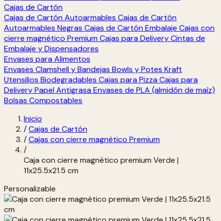
Cajas de Cartón
Cajas de Cartón Autoarmables
Cajas de Cartón
Autoarmables Negras
Cajas de Cartón Embalaje
Cajas con
cierre magnético Premium
Cajas para Delivery
Cintas de
Embalaje y Dispensadores
Envases para Alimentos
Envases Clamshell y Bandejas
Bowls y Potes Kraft
Utensilios Biodegradables
Cajas para Pizza
Cajas para
Delivery
Papel Antigrasa
Envases de PLA (almidón de maíz)
Bolsas Compostables
Inicio
/
Cajas de Cartón
/
Cajas con cierre magnético Premium
/
Caja con cierre magnético premium Verde |
11x25.5x21.5 cm
Personalizable