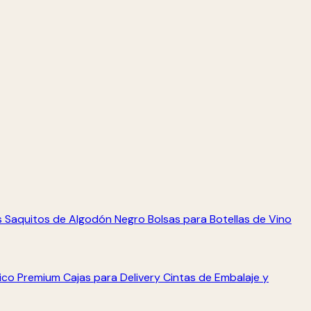
s
Saquitos de Algodón Negro
Bolsas para Botellas de Vino
tico Premium
Cajas para Delivery
Cintas de Embalaje y