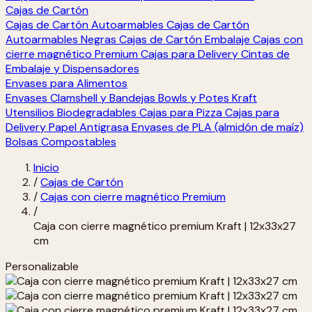
Cajas de Cartón
Cajas de Cartón Autoarmables
Cajas de Cartón
Autoarmables Negras
Cajas de Cartón Embalaje
Cajas con
cierre magnético Premium
Cajas para Delivery
Cintas de
Embalaje y Dispensadores
Envases para Alimentos
Envases Clamshell y Bandejas
Bowls y Potes Kraft
Utensilios Biodegradables
Cajas para Pizza
Cajas para
Delivery
Papel Antigrasa
Envases de PLA (almidón de maíz)
Bolsas Compostables
Inicio
/
Cajas de Cartón
/
Cajas con cierre magnético Premium
/
Caja con cierre magnético premium Kraft | 12x33x27
cm
Personalizable