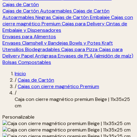
Cajas de Cartón
Cajas de Cartón Autoarmables
Cajas de Cartón
Autoarmables Negras
Cajas de Cartón Embalaje
Cajas con
cierre magnético Premium
Cajas para Delivery
Cintas de
Embalaje y Dispensadores
Envases para Alimentos
Envases Clamshell y Bandejas
Bowls y Potes Kraft
Utensilios Biodegradables
Cajas para Pizza
Cajas para
Delivery
Papel Antigrasa
Envases de PLA (almidón de maíz)
Bolsas Compostables
Inicio
/
Cajas de Cartón
/
Cajas con cierre magnético Premium
/
Caja con cierre magnético premium Beige | 11x35x25
cm
Personalizable