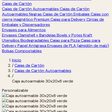
Cajas de Cartón
Cajas de Cartón Autoarmables
Cajas de Cartón
Autoarmables Negras
Cajas de Cartón Embalaje
Cajas con
cierre magnético Premium
Cajas para Delivery
Cintas de
Embalaje y Dispensadores
Envases para Alimentos
Envases Clamshell y Bandejas
Bowls y Potes Kraft
Utensilios Biodegradables
Cajas para Pizza
Cajas para
Delivery
Papel Antigrasa
Envases de PLA (almidón de maíz)
Bolsas Compostables
Inicio
/
Cajas de Cartón
/
Cajas de Cartón Autoarmables
/
Caja autoarmable 30x20x8 verde
Personalizable