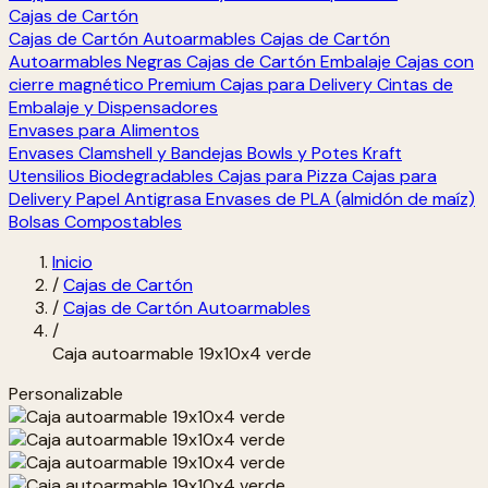
Cajas de Cartón
Cajas de Cartón Autoarmables
Cajas de Cartón
Autoarmables Negras
Cajas de Cartón Embalaje
Cajas con
cierre magnético Premium
Cajas para Delivery
Cintas de
Embalaje y Dispensadores
Envases para Alimentos
Envases Clamshell y Bandejas
Bowls y Potes Kraft
Utensilios Biodegradables
Cajas para Pizza
Cajas para
Delivery
Papel Antigrasa
Envases de PLA (almidón de maíz)
Bolsas Compostables
Inicio
/
Cajas de Cartón
/
Cajas de Cartón Autoarmables
/
Caja autoarmable 19x10x4 verde
Personalizable