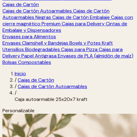
Cajas de Cartón
Cajas de Cartón Autoarmables
Cajas de Cartón
Autoarmables Negras
Cajas de Cartón Embalaje
Cajas con
cierre magnético Premium
Cajas para Delivery
Cintas de
Embalaje y Dispensadores
Envases para Alimentos
Envases Clamshell y Bandejas
Bowls y Potes Kraft
Utensilios Biodegradables
Cajas para Pizza
Cajas para
Delivery
Papel Antigrasa
Envases de PLA (almidón de maíz)
Bolsas Compostables
Inicio
/
Cajas de Cartón
/
Cajas de Cartón Autoarmables
/
Caja autoarmable 25x20x7 kraft
Personalizable