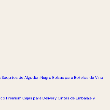
s
Saquitos de Algodón Negro
Bolsas para Botellas de Vino
tico Premium
Cajas para Delivery
Cintas de Embalaje y