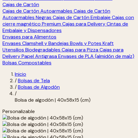
Cajas de Cartón
Cajas de Cartón Autoarmables
Cajas de Cartón
Autoarmables Negras
Cajas de Cartón Embalaje
Cajas con
cierre magnético Premium
Cajas para Delivery
Cintas de
Embalaje y Dispensadores
Envases para Alimentos
Envases Clamshell y Bandejas
Bowls y Potes Kraft
Utensilios Biodegradables
Cajas para Pizza
Cajas para
Delivery
Papel Antigrasa
Envases de PLA (almidón de maíz)
Bolsas Compostables
Inicio
/
Bolsas de Tela
/
Bolsas de Algodón
/
Bolsa de algodón | 40x58x15 (cm)
Personalizable