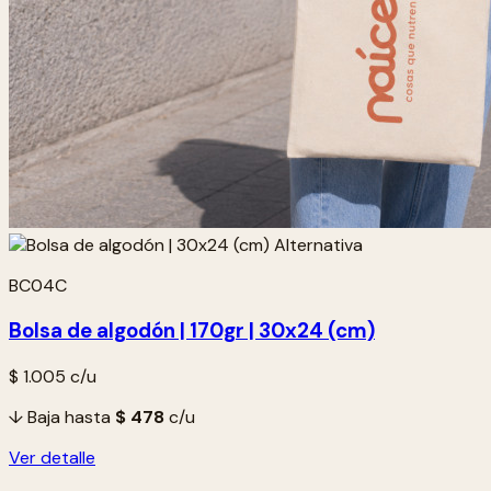
BC04C
Bolsa de algodón | 170gr | 30x24 (cm)
$ 1.005
c/u
↓ Baja hasta
$ 478
c/u
Ver detalle