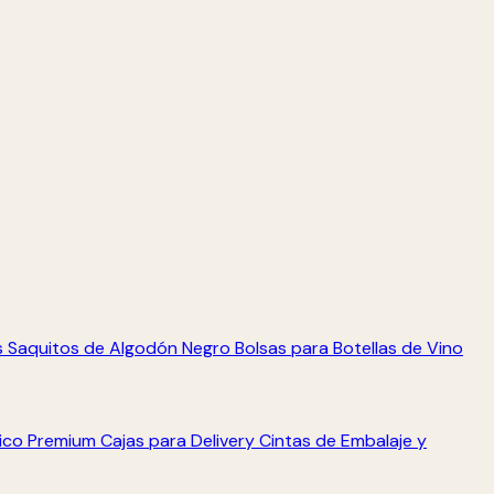
s
Saquitos de Algodón Negro
Bolsas para Botellas de Vino
tico Premium
Cajas para Delivery
Cintas de Embalaje y