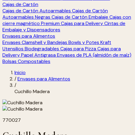
Cajas de Cartón
Cajas de Cartón Autoarmables
Cajas de Cartón
Autoarmables Negras
Cajas de Cartón Embalaje
Cajas con
cierre magnético Premium
Cajas para Delivery
Cintas de
Embalaje y Dispensadores
Envases para Alimentos
Envases Clamshell y Bandejas
Bowls y Potes Kraft
Utensilios Biodegradables
Cajas para Pizza
Cajas para
Delivery
Papel Antigrasa
Envases de PLA (almidón de maíz)
Bolsas Compostables
Inicio
/
Envases para Alimentos
/
Cuchillo Madera
770027