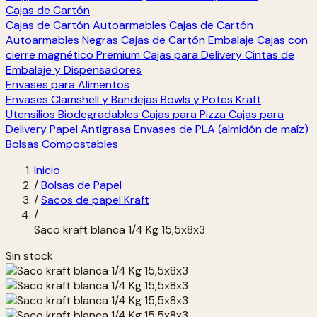
Cajas de Cartón
Cajas de Cartón Autoarmables
Cajas de Cartón
Autoarmables Negras
Cajas de Cartón Embalaje
Cajas con
cierre magnético Premium
Cajas para Delivery
Cintas de
Embalaje y Dispensadores
Envases para Alimentos
Envases Clamshell y Bandejas
Bowls y Potes Kraft
Utensilios Biodegradables
Cajas para Pizza
Cajas para
Delivery
Papel Antigrasa
Envases de PLA (almidón de maíz)
Bolsas Compostables
Inicio
/
Bolsas de Papel
/
Sacos de papel Kraft
/
Saco kraft blanca 1/4 Kg 15,5x8x3
Sin stock