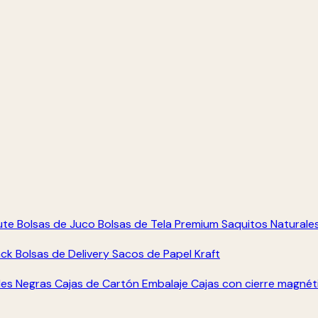
ute
Bolsas de Juco
Bolsas de Tela Premium
Saquitos Naturale
ack
Bolsas de Delivery
Sacos de Papel Kraft
les Negras
Cajas de Cartón Embalaje
Cajas con cierre magné