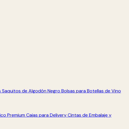
s
Saquitos de Algodón Negro
Bolsas para Botellas de Vino
tico Premium
Cajas para Delivery
Cintas de Embalaje y