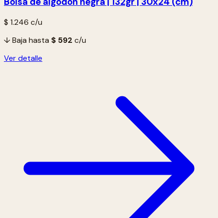
Bolsa de algodón negra | 132gr | 30x24 (cm)
$ 1.246
c/u
↓ Baja hasta
$ 592
c/u
Ver detalle