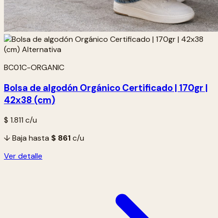
BC01C-ORGANIC
Bolsa de algodón Orgánico Certificado | 170gr |
42x38 (cm)
$ 1.811
c/u
↓ Baja hasta
$ 861
c/u
Ver detalle