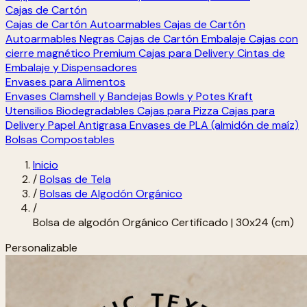
Cajas de Cartón
Cajas de Cartón Autoarmables
Cajas de Cartón
Autoarmables Negras
Cajas de Cartón Embalaje
Cajas con
cierre magnético Premium
Cajas para Delivery
Cintas de
Embalaje y Dispensadores
Envases para Alimentos
Envases Clamshell y Bandejas
Bowls y Potes Kraft
Utensilios Biodegradables
Cajas para Pizza
Cajas para
Delivery
Papel Antigrasa
Envases de PLA (almidón de maíz)
Bolsas Compostables
Inicio
/
Bolsas de Tela
/
Bolsas de Algodón Orgánico
/
Bolsa de algodón Orgánico Certificado | 30x24 (cm)
Personalizable