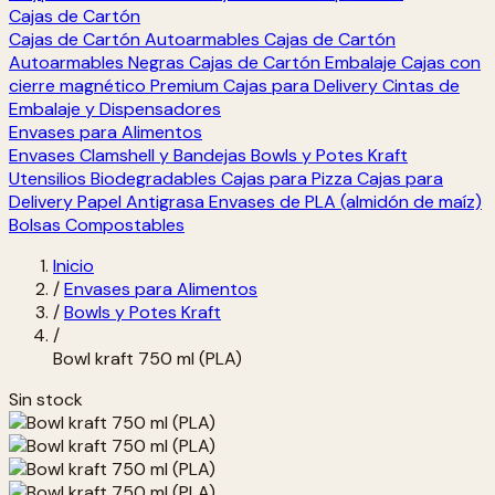
Cajas de Cartón
Cajas de Cartón Autoarmables
Cajas de Cartón
Autoarmables Negras
Cajas de Cartón Embalaje
Cajas con
cierre magnético Premium
Cajas para Delivery
Cintas de
Embalaje y Dispensadores
Envases para Alimentos
Envases Clamshell y Bandejas
Bowls y Potes Kraft
Utensilios Biodegradables
Cajas para Pizza
Cajas para
Delivery
Papel Antigrasa
Envases de PLA (almidón de maíz)
Bolsas Compostables
Inicio
/
Envases para Alimentos
/
Bowls y Potes Kraft
/
Bowl kraft 750 ml (PLA)
Sin stock