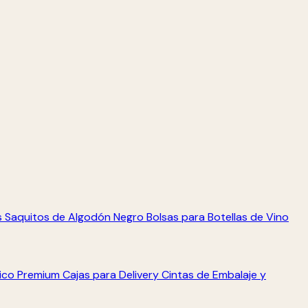
s
Saquitos de Algodón Negro
Bolsas para Botellas de Vino
tico Premium
Cajas para Delivery
Cintas de Embalaje y