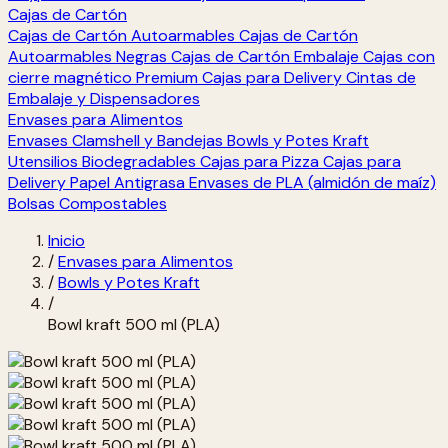
Cajas de Cartón
Cajas de Cartón Autoarmables
Cajas de Cartón
Autoarmables Negras
Cajas de Cartón Embalaje
Cajas con
cierre magnético Premium
Cajas para Delivery
Cintas de
Embalaje y Dispensadores
Envases para Alimentos
Envases Clamshell y Bandejas
Bowls y Potes Kraft
Utensilios Biodegradables
Cajas para Pizza
Cajas para
Delivery
Papel Antigrasa
Envases de PLA (almidón de maíz)
Bolsas Compostables
Inicio
/
Envases para Alimentos
/
Bowls y Potes Kraft
/
Bowl kraft 500 ml (PLA)