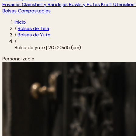
Envases Clamshell y Bandejas
Bowls y Potes Kraft
Utensilio
Bolsas Compostables
Inicio
/
Bolsas de Tela
/
Bolsas de Yute
/
Bolsa de yute | 20x20x15 (cm)
Personalizable