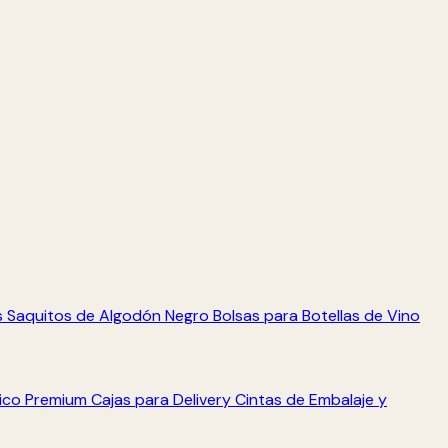
s
Saquitos de Algodón Negro
Bolsas para Botellas de Vino
tico Premium
Cajas para Delivery
Cintas de Embalaje y