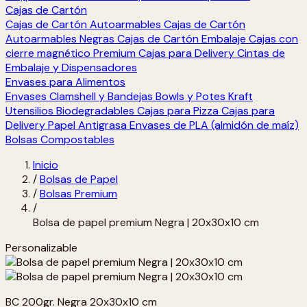
Cajas de Cartón
Cajas de Cartón Autoarmables
Cajas de Cartón
Autoarmables Negras
Cajas de Cartón Embalaje
Cajas con
cierre magnético Premium
Cajas para Delivery
Cintas de
Embalaje y Dispensadores
Envases para Alimentos
Envases Clamshell y Bandejas
Bowls y Potes Kraft
Utensilios Biodegradables
Cajas para Pizza
Cajas para
Delivery
Papel Antigrasa
Envases de PLA (almidón de maíz)
Bolsas Compostables
Inicio
/
Bolsas de Papel
/
Bolsas Premium
/
Bolsa de papel premium Negra | 20x30x10 cm
Personalizable
BC 200gr. Negra 20x30x10 cm