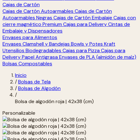
Cajas de Cartón
Cajas de Cartón Autoarmables
Cajas de Cartón
Autoarmables Negras
Cajas de Cartón Embalaje
Cajas con
cierre magnético Premium
Cajas para Delivery
Cintas de
Embalaje y Dispensadores
Envases para Alimentos
Envases Clamshell y Bandejas
Bowls y Potes Kraft
Utensilios Biodegradables
Cajas para Pizza
Cajas para
Delivery
Papel Antigrasa
Envases de PLA (almidón de maíz)
Bolsas Compostables
Inicio
/
Bolsas de Tela
/
Bolsas de Algodón
/
Bolsa de algodón roja | 42x38 (cm)
Personalizable