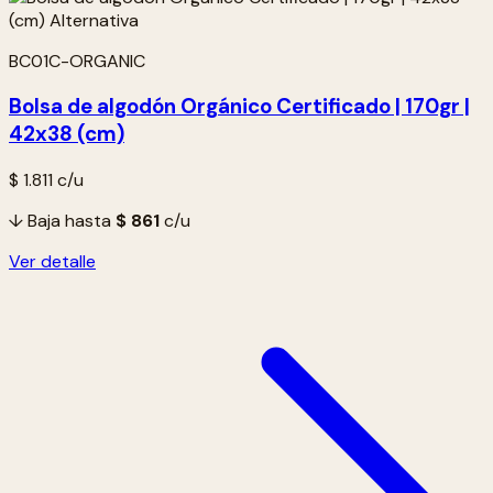
BC01C-ORGANIC
Bolsa de algodón Orgánico Certificado | 170gr |
42x38 (cm)
$ 1.811
c/u
↓ Baja hasta
$ 861
c/u
Ver detalle