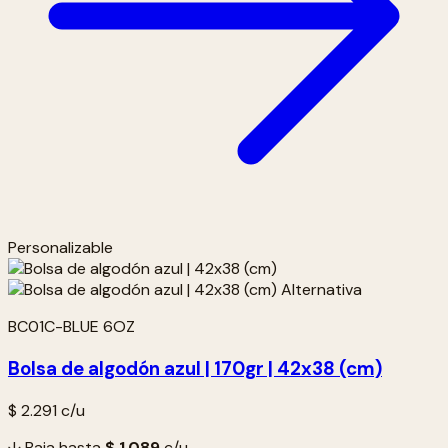
Personalizable
BC01C-BLUE 6OZ
Bolsa de algodón azul | 170gr | 42x38 (cm)
$ 2.291
c/u
↓ Baja hasta
$ 1.089
c/u