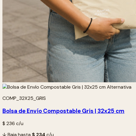
COMP_32X25_GRIS
Bolsa de Envío Compostable Gris | 32x25 cm
$ 236
c/u
↓ Baja hasta
$ 234
c/u