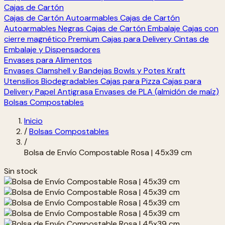
Cajas de Cartón
Cajas de Cartón Autoarmables
Cajas de Cartón
Autoarmables Negras
Cajas de Cartón Embalaje
Cajas con
cierre magnético Premium
Cajas para Delivery
Cintas de
Embalaje y Dispensadores
Envases para Alimentos
Envases Clamshell y Bandejas
Bowls y Potes Kraft
Utensilios Biodegradables
Cajas para Pizza
Cajas para
Delivery
Papel Antigrasa
Envases de PLA (almidón de maíz)
Bolsas Compostables
Inicio
/
Bolsas Compostables
/
Bolsa de Envío Compostable Rosa | 45x39 cm
Sin stock