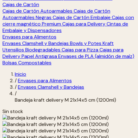
Cajas de Cartón
Cajas de Cartón Autoarmables
Cajas de Cartón
Autoarmables Negras
Cajas de Cartón Embalaje
Cajas con
cierre magnético Premium
Cajas para Delivery
Cintas de
Embalaje y Dispensadores
Envases para Alimentos
Envases Clamshell y Bandejas
Bowls y Potes Kraft
Utensilios Biodegradables
Cajas para Pizza
Cajas para
Delivery
Papel Antigrasa
Envases de PLA (almidón de maíz)
Bolsas Compostables
Inicio
/
Envases para Alimentos
/
Envases Clamshell y Bandejas
/
Bandeja kraft delivery M 21x14x5 cm (1200ml)
Sin stock