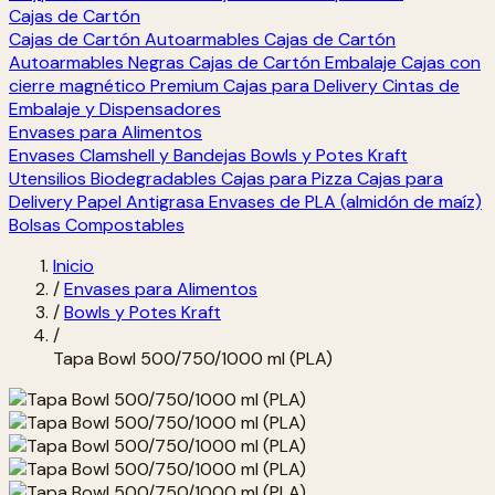
Cajas de Cartón
Cajas de Cartón Autoarmables
Cajas de Cartón
Autoarmables Negras
Cajas de Cartón Embalaje
Cajas con
cierre magnético Premium
Cajas para Delivery
Cintas de
Embalaje y Dispensadores
Envases para Alimentos
Envases Clamshell y Bandejas
Bowls y Potes Kraft
Utensilios Biodegradables
Cajas para Pizza
Cajas para
Delivery
Papel Antigrasa
Envases de PLA (almidón de maíz)
Bolsas Compostables
Inicio
/
Envases para Alimentos
/
Bowls y Potes Kraft
/
Tapa Bowl 500/750/1000 ml (PLA)